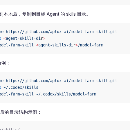
地后，复制到目标 Agent 的 skills 目录。
ne
 https://github.com/aplux-ai/model-farm-skill.git
p
 <
agent-skills-di
r
>
odel-farm-skill
 <
agent-skills-di
r
>
/model-farm
 为例：
ne
 https://github.com/aplux-ai/model-farm-skill.git
p
 ~/.codex/skills
odel-farm-skill
 ~/.codex/skills/model-farm
安装后的目录结构示例：
x/skills/