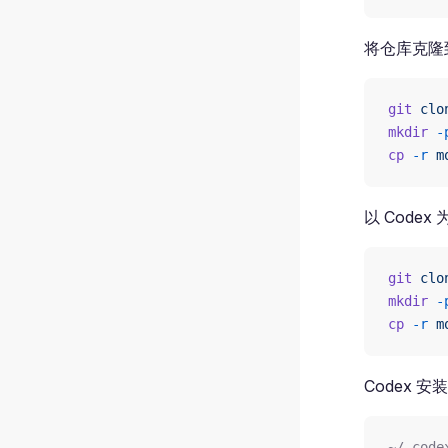
将仓库克隆到本
git
 clo
mkdir
 -
cp
 -r
 m
以 Codex
git
 clo
mkdir
 -
cp
 -r
 m
Codex 
~/.code