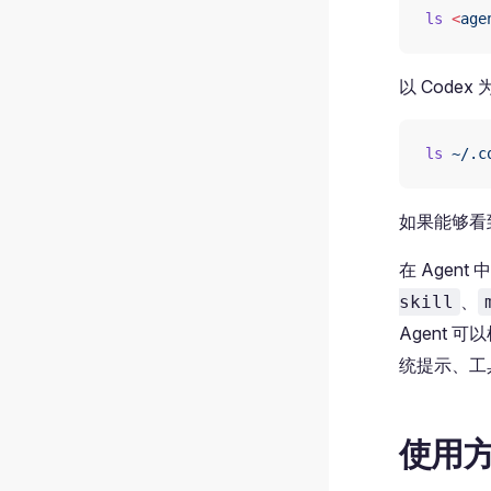
ls
 <
age
以 Codex
ls
 ~/.c
如果能够看到
在 Agen
、
skill
Agent 可
统提示、工
使用