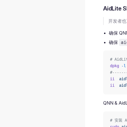
AidLite
开发者也可
确保 Q
确保
ai
# AidL
dpkg
 -l
#-----
ii
  aid
ii
  aid
QNN & Ai
# 安装 A
sudo
 ai