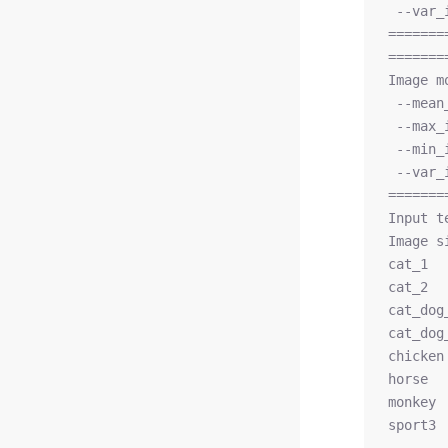
 --var_
=======
=======
Image m
 --mean
 --max_
 --min_
 --var_
=======
Input t
Image s
cat_1  
cat_2  
cat_dog
cat_dog
chicken
horse  
monkey 
sport3 