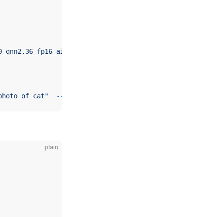
0_qnn2.36_fp16_aidlite
photo of cat"
  --invoke_nums
 10
plain