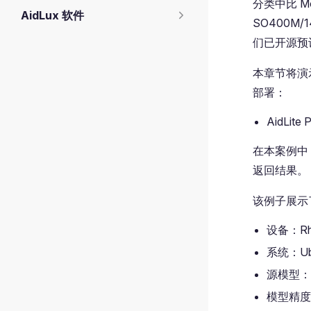
分类中比 Mob
AidLux 软件
SO400M/
们已开源预
本章节将演示
部署：
AidLite 
在本案例中
返回结果。
该例子展示
设备：Rhi
系统：Ubu
源模型：
模型精度