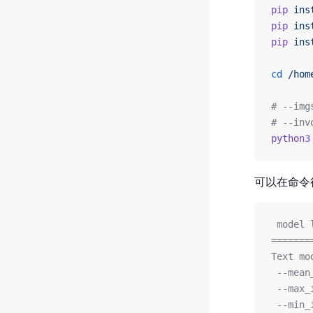
pip
 ins
pip
 ins
pip
 ins
cd
 /hom
# --im
# --in
python3
可以在命令
 model 
=======
Text mo
 --mean
 --max_
 --min_