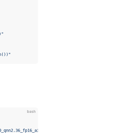
)"
n())"
bash
0_qnn2.36_fp16_aidlite/python/open_clip