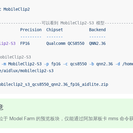
t
 MobileClip2
------------------可以看到 MobileClip2-S3 模型------------
         Precision
  Chipset
           Backend
         ---------
  -------
           -------
lip2-S3
  FP16
       Qualcomm
 QCS8550
  QNN2.36
obileClip2-S3
 -m
 MobileClip2-S3
 -p
 fp16
 -c
 qcs8550
 -b
 qnn2.36
 -d
 /hom
e/aidlux/mobileclip2-s3
obileclip2_s3_qcs8550_qnn2.36_fp16_aidlite.zip
意
于 Model Farm 的预览板块，仅能通过阿加犀板卡 mms 命令