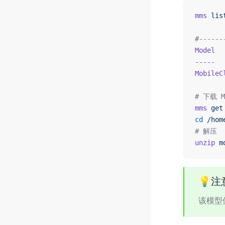
mms
 lis
#------
Model
  
-----
  
MobileC
# 下载 M
mms
 get
cd
 /hom
# 解压
unzip
 m
💡注
该模型位