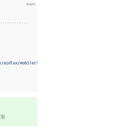
bash
------------
e/aidlux/mobileclip2-s3
获取