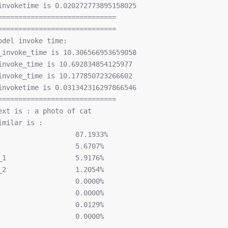
invoketime is 0.020272773895158025
=============================
=============================
odel invoke time:
_invoke_time is 10.306566953659058 
invoke_time is 10.692834854125977 
invoke_time is 10.177850723266602 
invoketime is 0.031342316297866546
=============================
ext is : a photo of cat
imilar is :
                   87.1933%
                   5.6707%
_1                 5.9176%
_2                 1.2054%
                   0.0000%
                   0.0000%
                   0.0129%
                   0.0000%