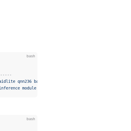
bash
-----
aidlite
 qnn236
 backend
 plugin
inference
 module
 sdk
bash