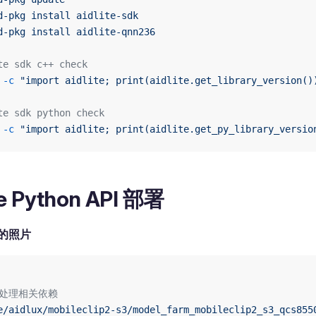
d-pkg
 install
 aidlite-sdk
d-pkg
 install
 aidlite-qnn236
te sdk c++ check
 -c
 "import aidlite; print(aidlite.get_library_version()
te sdk python check
 -c
 "import aidlite; print(aidlite.get_py_library_versio
te Python API 部署
的照片
预处理相关依赖
e/aidlux/mobileclip2-s3/model_farm_mobileclip2_s3_qcs855