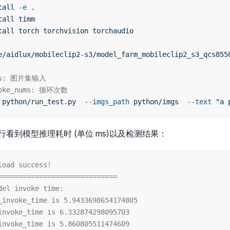
tall
 -e
 .
tall
 timm
tall
 torch
 torchvision
 torchaudio
e/aidlux/mobileclip2-s3/model_farm_mobileclip2_s3_qcs855
gs: 图片集输入
voke_nums: 循环次数
 python/run_test.py
  --imgs_path
 python/imgs
  --text
 "a 
行看到模型推理耗时 (单位 ms)以及检测结果：
load success!
=============================
del invoke time:
_invoke_time is 5.9433698654174805 
invoke_time is 6.332874298095703 
invoke_time is 5.860805511474609 