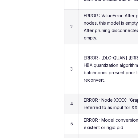
ERROR : ValueError: After
nodes, this model is empty
2
After pruning disconnected
empty.
ERROR : [DLC-QUAN] [ERRO
HBA quantization algorith
3
batchnorms present prior to
reconvert.
ERROR : Node XXXX: 'Grap
4
referred to as input for X
ERROR : Model conversion 
5
existent or rigid pid