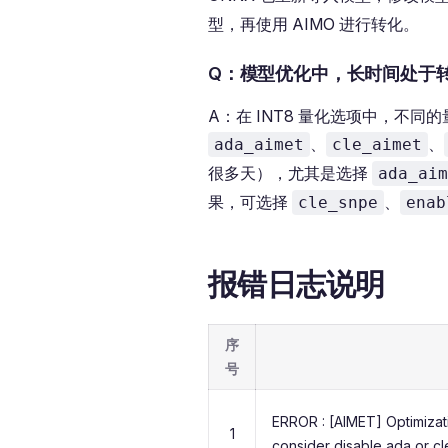
型，再使用 AIMO 进行转化。
Q：模型优化中，长时间处于
A：在 INT8 量化选项中，不
、
、
ada_aimet
cle_aimet
很多天），尤其是选择
ada_aim
果，可选择
、
cle_snpe
enab
报错日志说明
序
号
ERROR : [AIMET] Optimizati
1
consider disable ada or cl