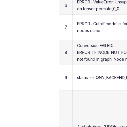
ERROR : ValueError: Unsu
6
on tensor permute_0_0
ERROR : Cutoff model is fa
7
nodes name
Conversion FAILED:
8
ERROR_TF_NODE_NOT_FO
not found in graph. Node
9
status == QNN_BACKEND_
AttributeError: 'UDOFactor