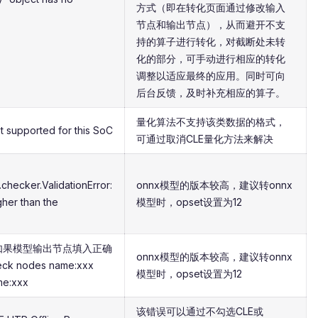
方式（即在转化页面通过修改输入
节点和输出节点），从而避开不支
持的算子进行转化，对截断处未转
化的部分，可手动进行相应的转化
调整以适应最终的应用。同时可向
后台反馈，及时补充相应的算子。
量化算法不支持该类数据的格式，
 supported for this SoC
可通过取消CLE量化方法来解决
hecker.ValidationError:
onnx模型的版本较高，建议转onnx
gher than the
模型时，opset设置为12
，如果模型输出节点填入正确
onnx模型的版本较高，建议转onnx
eck nodes name:xxx
模型时，opset设置为12
me:xxx
该错误可以通过不勾选CLE或