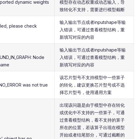
pported dynamic weights
模型存在动态权重或动态输入，导
致转化不支持，需要进行模型截断
输入输出节点或者inputshape等输
iled, please check
入错误，可通过查看模型结构，重
新填写对应的内容
输入输出节点或者inputshape等输
UND_IN_GRAPH: Node
入错误，可通过查看模型结构，重
 name
新填写对应的内容
该芯片型号不支持模型中一些算子
NO_ERROR was not true
的转化，建议更换芯片型号或不选
择芯片型号，使用通用方案
出现该问题是由于模型中存在转化
或优化中不支持的一些算子，可通
过查看模型结构，看不支持的算子
所在的位置，若该算子出现在模型
开始或者结尾部分，可通过截断的
y' object has no