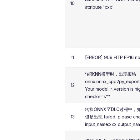
10
attribute 'xxx'
11
[ERROR] 909 HTP FP16 not
转RKNN模型时，出现报错
onnx.onnx_cpp2py_export.c
12
Your model ir_version is hi
checker's**
转换ONNX至DLC过程中
13
但是出现 failed, please ch
input_name:xxx output_na